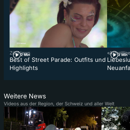
ZüriNews
«AstroWe
2 Min
2 Min
Best of Street Parade: Outfits und
Liebeslu
Highlights
Neuanf
Weitere News
Videos aus der Region, der Schweiz und aller Welt