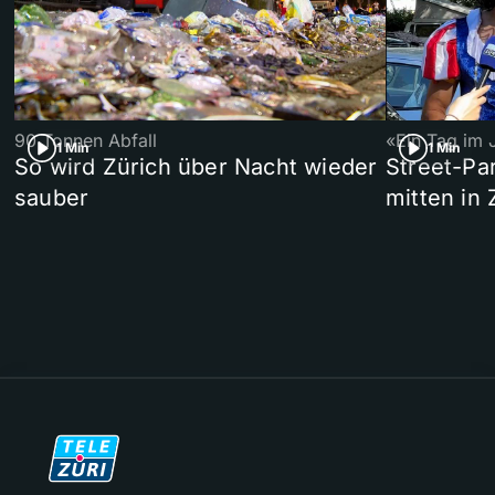
90 Tonnen Abfall
«Ein Tag im 
1 Min
1 Min
So wird Zürich über Nacht wieder
Street-P
sauber
mitten in 