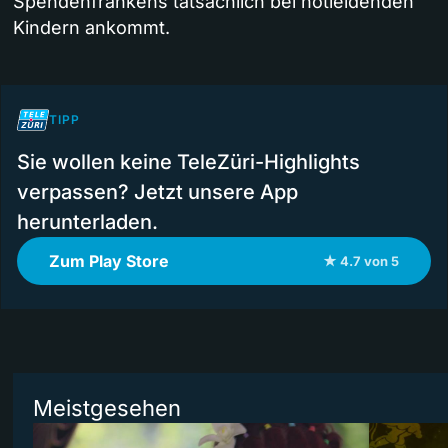
Spendenfrankens tatsächlich bei notleidenden
Kindern ankommt.
TIPP
Sie wollen keine TeleZüri-Highlights
verpassen? Jetzt unsere App
herunterladen.
Zum Play Store
★ 4.7 von 5
Meistgesehen