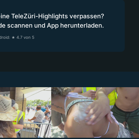
eine TeleZüri-Highlights verpassen?
de scannen und App herunterladen.
roid: ★ 4.7 von 5