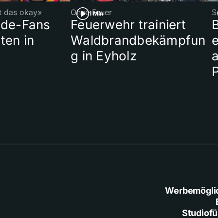
st das okay»
Ohne Feuer
S
1 Min
ade-Fans
Feuerwehr trainiert
B
ten in
Waldbrandbekämpfun
e
g in Eyholz
a
Werbemögli
Studiof