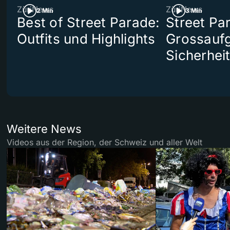
ZüriNews
ZüriNews
2 Min
3 Min
Best of Street Parade:
Street Pa
Outfits und Highlights
Grossaufg
Sicherhei
Weitere News
Videos aus der Region, der Schweiz und aller Welt