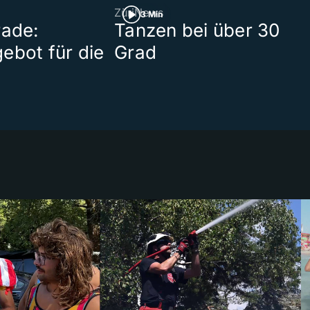
ZüriNews
3 Min
rade:
Tanzen bei über 30
ebot für die
Grad
t