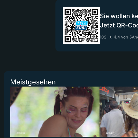
Sie wollen k
Jetzt QR-Co
iOS: ★ 4.4 von 5
And
Meistgesehen