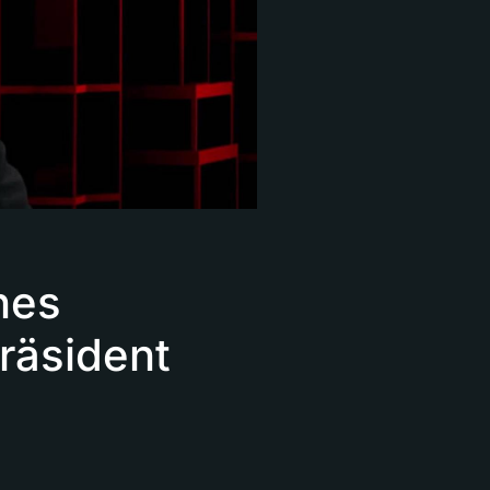
nes
räsident