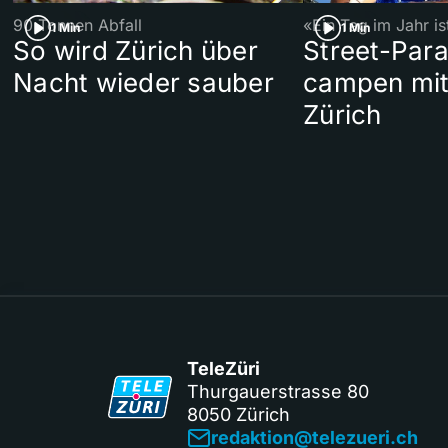
90 Tonnen Abfall
«Ein Tag im Jahr i
1 Min
1 Min
So wird Zürich über
Street-Par
Nacht wieder sauber
campen mit
Zürich
TeleZüri
Thurgauerstrasse 80
8050 Zürich
redaktion@telezueri.ch