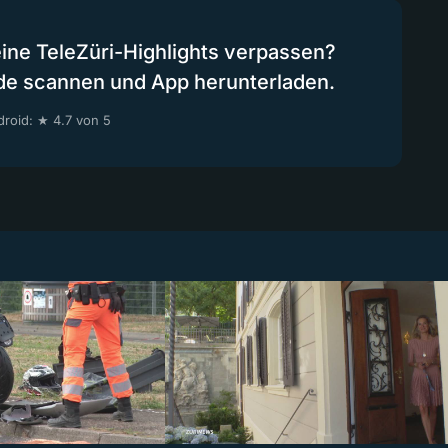
eine TeleZüri-Highlights verpassen?
de scannen und App herunterladen.
roid: ★ 4.7 von 5