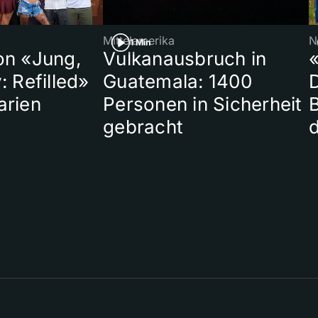
Mittelamerika
N
1 Min
on «Jung,
Vulkanausbruch in
«
: Refilled»
Guatemala: 1400
arien
Personen in Sicherheit
gebracht