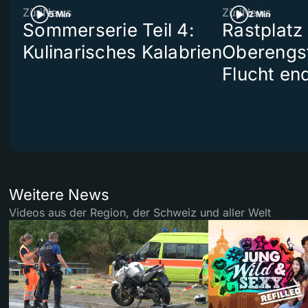
ZüriNews
ZüriNews
5 Min
2 Min
Sommerserie Teil 4:
Rastplatz
Kulinarisches Kalabrien
Oberengst
Flucht end
Weitere News
Videos aus der Region, der Schweiz und aller Welt