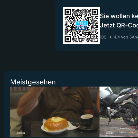
Sie wollen k
Jetzt QR-Co
iOS: ★ 4.4 von 5
And
Meistgesehen