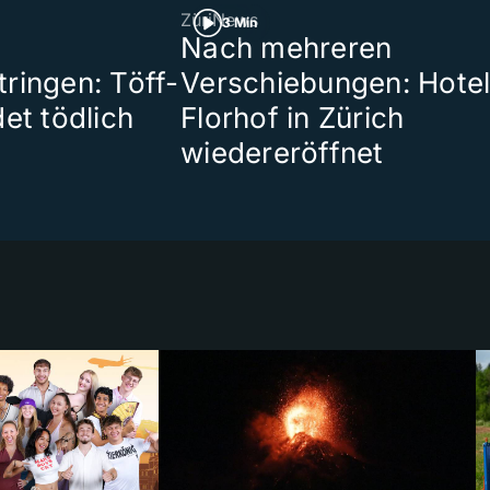
ZüriNews
3 Min
Nach mehreren
ringen: Töff-
Verschiebungen: Hote
et tödlich
Florhof in Zürich
wiedereröffnet