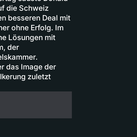
f die Schweiz
nen besseren Deal mit
er ohne Erfolg. Im
he Lösungen mit
, der
elskammer.
er das Image der
kerung zuletzt