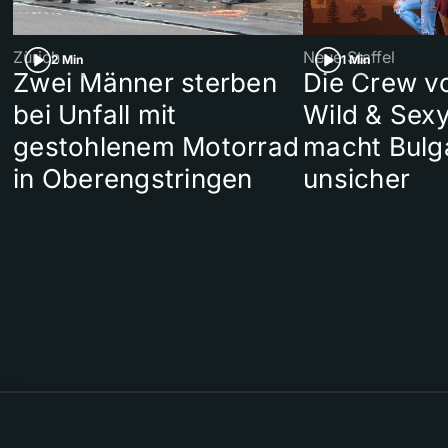
Zürich
Neue Staffel
2 Min
1 Min
Zwei Männer sterben
Die Crew v
bei Unfall mit
Wild & Sexy
gestohlenem Motorrad
macht Bulg
in Oberengstringen
unsicher