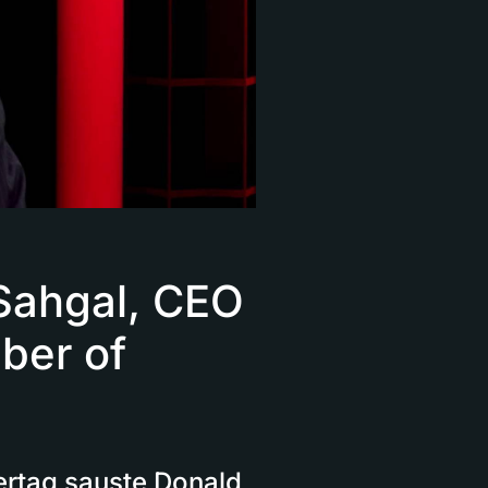
Sahgal, CEO
ber of
ertag sauste Donald