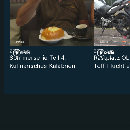
ZüriNews
ZüriNews
5 Min
2 Min
Sommerserie Teil 4:
Rastplatz Ob
Kulinarisches Kalabrien
Töff-Flucht e