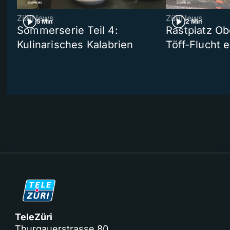
ZüriNews
ZüriNews
5 Min
2 Min
Sommerserie Teil 4:
Rastplatz Ob
Kulinarisches Kalabrien
Töff-Flucht e
TeleZüri
Thurgauerstrasse 80