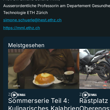
Ausserordentliche Professorin am Departement Gesundhe
Technologie ETH Zürich
simone.schuerle@hest.ethz.ch
https://mml.ethz.ch
Meistgesehen
ZüriNews
ZüriNews
5 Min
2 Min
Sommerserie Teil 4:
Rastplatz
Kulinarisches Kalabrien
Oberengst