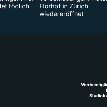
et tödlich
Florhof in Zürich
wiedereröffnet
Werbemögli
Studiof