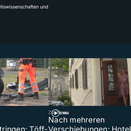
itswissenschaften und
ZüriNews
3 Min
Nach mehreren
ringen: Töff-
Verschiebungen: Hote