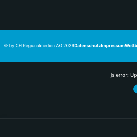
© by CH Regionalmedien AG 2026
Datenschutz
Impressum
Wettb
js error: U