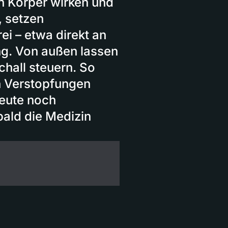
 Körper wirken und
 setzen
ei – etwa direkt an
ng. Von außen lassen
chall steuern. So
en Verstopfungen
eute noch
bald die Medizin