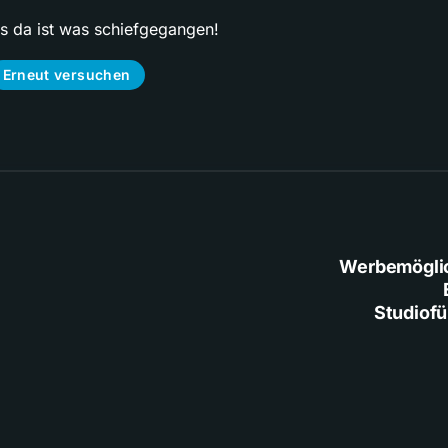
ps da ist was schiefgegangen!
Erneut versuchen
Werbemögli
Studiof