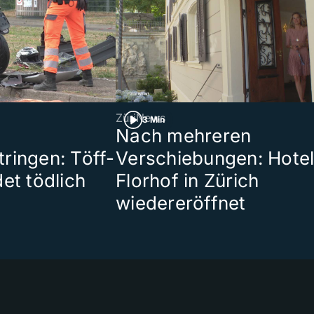
ZüriNews
3 Min
Nach mehreren
ringen: Töff-
Verschiebungen: Hote
et tödlich
Florhof in Zürich
wiedereröffnet