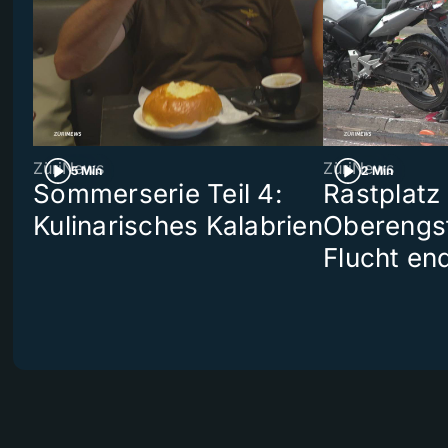
ZüriNews
ZüriNews
5 Min
2 Min
Sommerserie Teil 4:
Rastplatz
Kulinarisches Kalabrien
Oberengst
Flucht end