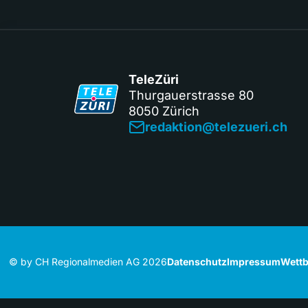
TeleZüri
Thurgauerstrasse 80
8050 Zürich
redaktion@telezueri.ch
© by CH Regionalmedien AG 2026
Datenschutz
Impressum
Wettb