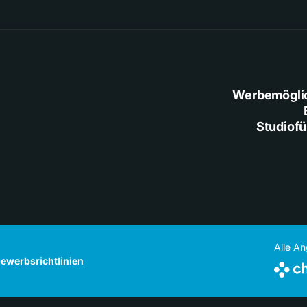
Werbemögli
Studiof
Alle A
ewerbsrichtlinien