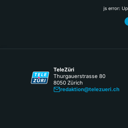
js error: U
TeleZüri
Thurgauerstrasse 80
8050 Zürich
redaktion@telezueri.ch