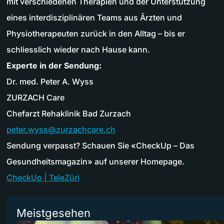
mit verschiedenen Therapien und der Unterstützung
eines interdisziplinären Teams aus Ärzten und
Physiotherapeuten zurück in den Alltag – bis er
schliesslich wieder nach Hause kann.
Experte in der Sendung:
Dr. med. Pe­ter A. Wyss
ZURZACH Care
Chef­arzt Re­ha­kli­nik Bad Zurzach
peter.wyss@zurzachcare.ch
Sendung verpasst? Schauen Sie «CheckUp – Das
Gesundheitsmagazin» auf unserer Homepage.
CheckUp | TeleZüri
Meistgesehen