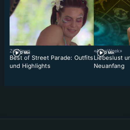
ZüriNews
«AstroWeek»
2 Min
2 Min
Best of Street Parade: Outfits
Liebeslust un
und Highlights
Neuanfang