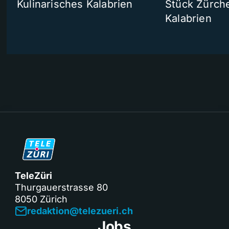
Kulinarisches Kalabrien
Stück Zürche
Kalabrien
TeleZüri
Thurgauerstrasse 80
8050 Zürich
redaktion@telezueri.ch
Jobs