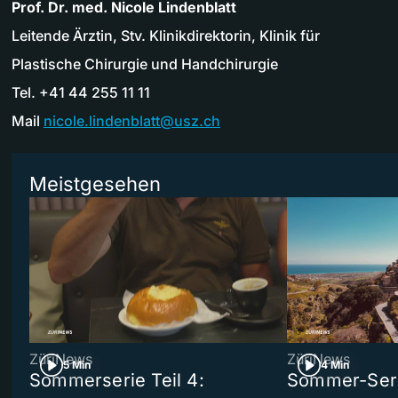
Prof. Dr. med. Nicole Lindenblatt
Leitende Ärztin, Stv. Klinikdirektorin, Klinik für
Plastische Chirurgie und Handchirurgie
Tel. +41 44 255 11 11
Mail
nicole.lindenblatt@usz.ch
Meistgesehen
ZüriNews
ZüriNews
5 Min
4 Min
Sommerserie Teil 4:
Sommer-Serie