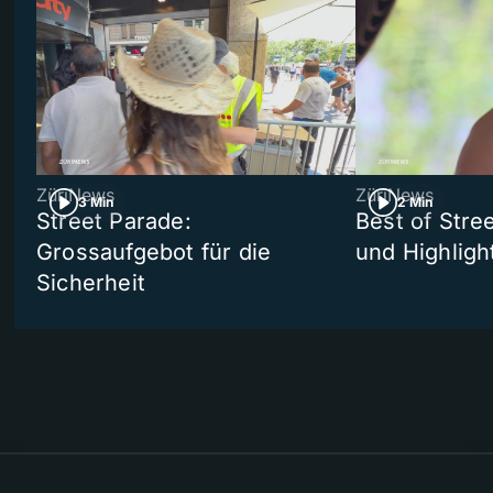
ZüriNews
ZüriNews
3 Min
2 Min
Street Parade:
Best of Stree
Grossaufgebot für die
und Highligh
Sicherheit