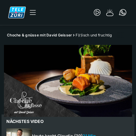
Choche & gnüsse mit David Geisser
F(r)isch und fruchtig
NÄCHSTES VIDEO
Heute kocht Claudio (39)
21 Min