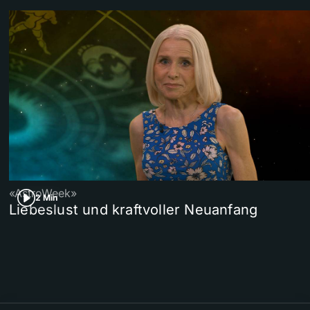
«AstroWeek»
2 Min
Liebeslust und kraftvoller Neuanfang