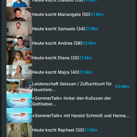
Heute kocht Mariangela (50)
21 Min
Heute kocht Samuele (34)
21 Min
Heute kocht Andrea (58)
20 Min
Heute kocht Diana (35)
21 Min
Heute kocht Majra (40)
21 Min
Leidenschaft Geissen / Zufluchtsort für
20 Min
Haustiere…
«SommerTalk» hinter den Kulissen der
Gottlieber…
«SommerTalk» mit Harald Schmidt und Hanna…
Heute kocht Raphael (30)
21 Min