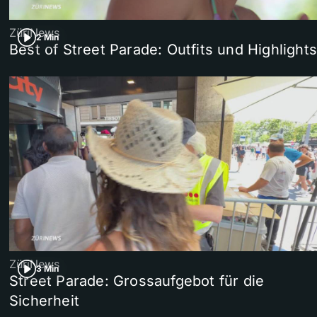
ZüriNews
2 Min
Best of Street Parade: Outfits und Highlights
ZüriNews
3 Min
Street Parade: Grossaufgebot für die
Sicherheit