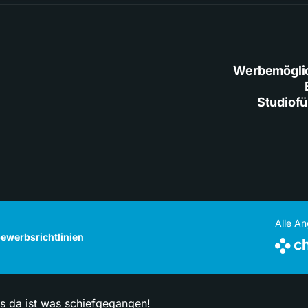
Werbemögli
Studiof
Alle A
ewerbsrichtlinien
ps da ist was schiefgegangen!