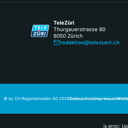
TeleZüri
Thurgauerstrasse 80
8050 Zürich
redaktion@telezueri.ch
© by CH Regionalmedien AG 2026
Datenschutz
Impressum
Wettb
js error: U