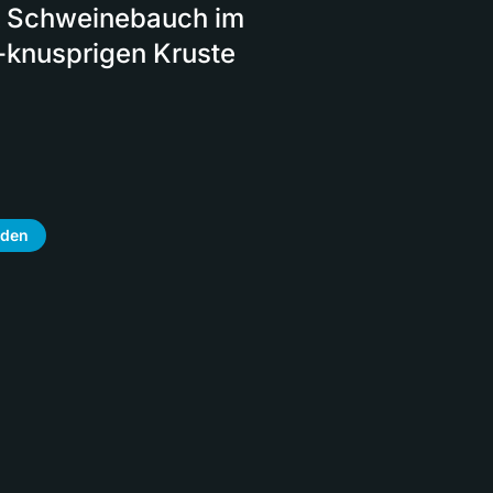
ck Schweinebauch im
a-knusprigen Kruste
aden