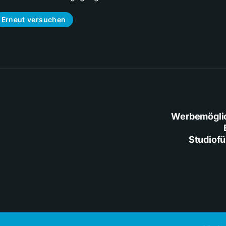
Erneut versuchen
Werbemögli
Studiof