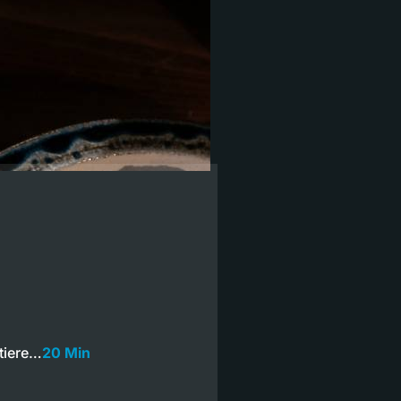
stiere…
20 Min