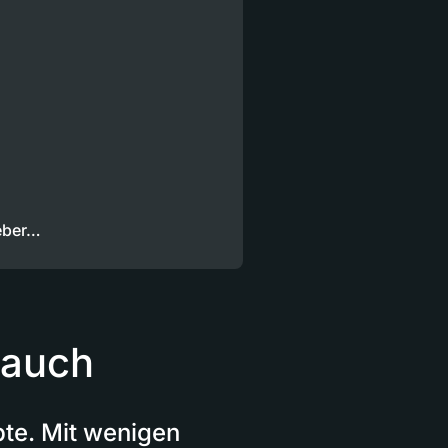
ieber…
bauch
te. Mit wenigen