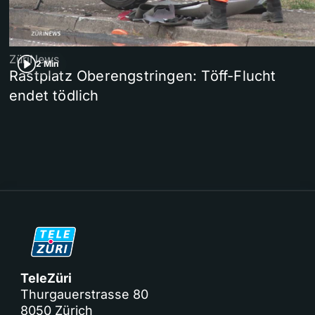
ZüriNews
2 Min
Rastplatz Oberengstringen: Töff-Flucht
endet tödlich
TeleZüri
Thurgauerstrasse 80
8050 Zürich