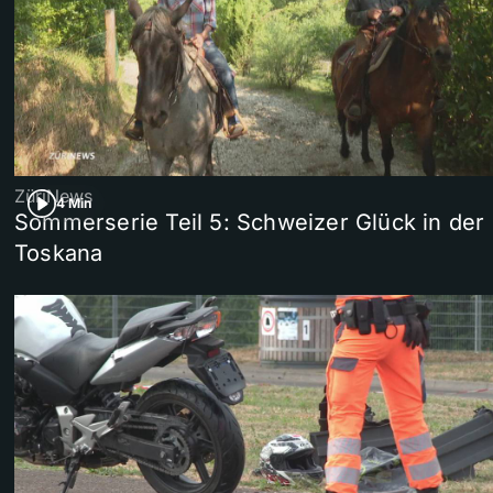
ZüriNews
4 Min
Sommerserie Teil 5: Schweizer Glück in der
Toskana