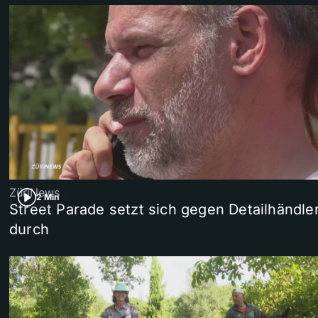
ZüriNews
2 Min
Street Parade setzt sich gegen Detailhändle
durch