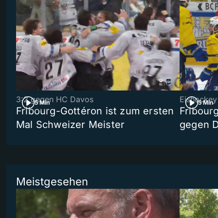
3:2 gegen HC Davos
Eishockey
5 Min
5 Min
Fribourg-Gottéron ist zum ersten
Fribourg
Mal Schweizer Meister
gegen 
Meistgesehen