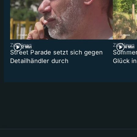
ZüriNews
ZüriNews
2 Min
4 Min
Street Parade setzt sich gegen
Sommers
Detailhändler durch
Glück i