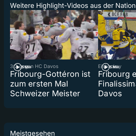
Weitere Highlight-Videos aus der Natio
3:2 gegen HC Davos
Eishockey
5 Min
5 Min
Fribourg-Gottéron ist
Fribourg 
zum ersten Mal
Finalissi
Schweizer Meister
Davos
Meistgesehen