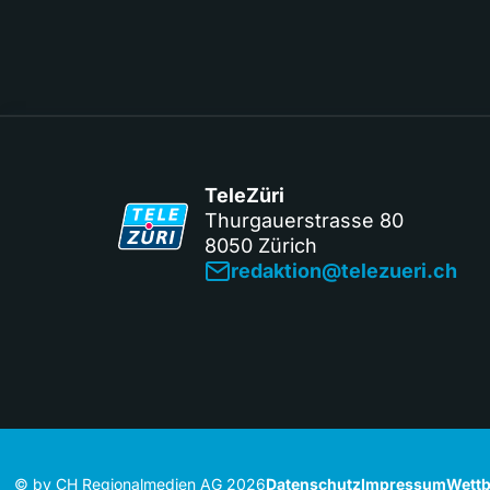
TeleZüri
Thurgauerstrasse 80
8050 Zürich
redaktion@telezueri.ch
© by CH Regionalmedien AG 2026
Datenschutz
Impressum
Wettb