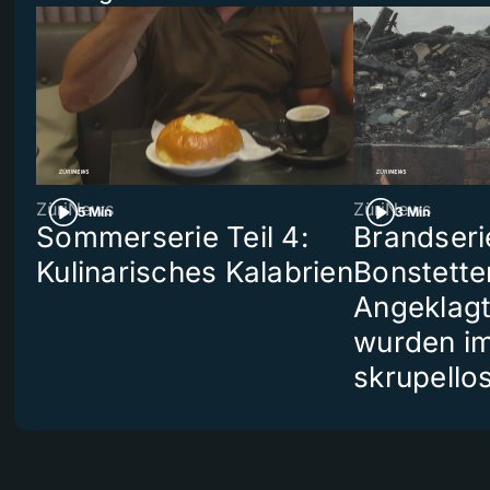
ZüriNews
ZüriNews
5 Min
3 Min
Sommerserie Teil 4:
Brandseri
Kulinarisches Kalabrien
Bonstette
Angeklag
wurden i
skrupello