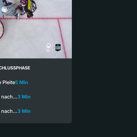
SCHLUSSPHASE
 Pleite
5 Min
eg nach…
3 Min
eg nach…
3 Min