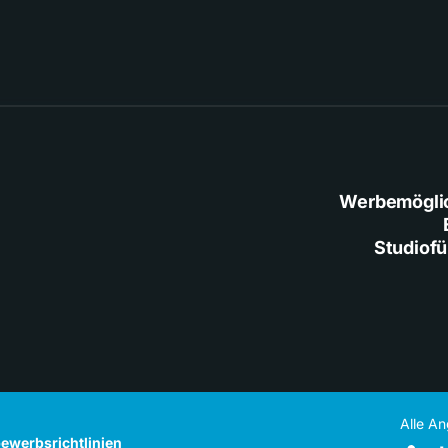
Werbemögli
Studiof
Alle A
ewerbsrichtlinien