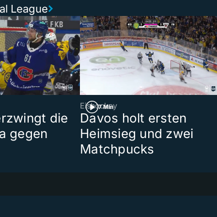
nal League
Eishockey
7 Min
erzwingt die
Davos holt ersten
ma gegen
Heimsieg und zwei
Matchpucks