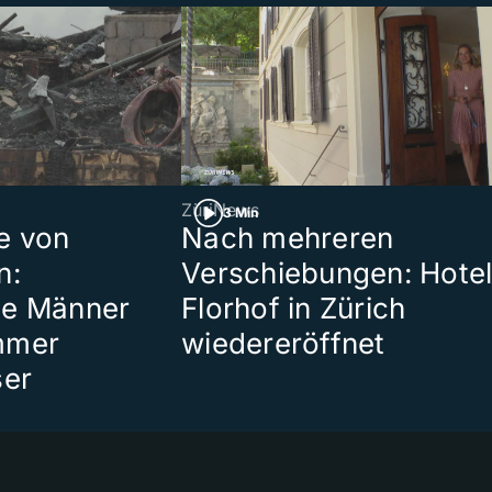
ZüriNews
3 Min
e von
Nach mehreren
n:
Verschiebungen: Hote
te Männer
Florhof in Zürich
mmer
wiedereröffnet
ser