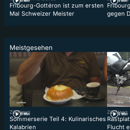
5 Min
5 Min
Fribourg-Gottéron ist zum ersten
Fribourg
Mal Schweizer Meister
gegen 
Meistgesehen
ZüriNews
ZüriNews
5 Min
2 Min
Sommerserie Teil 4: Kulinarisches
Rastpla
Kalabrien
Flucht e