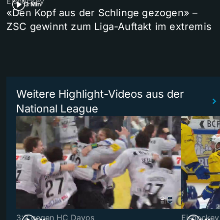
Eishockey
3 Min
«Den Kopf aus der Schlinge gezogen» –
ZSC gewinnt zum Liga-Auftakt im extremis
Weitere Highlight-Videos aus der
National League
3:2 gegen HC Davos
Eishockey