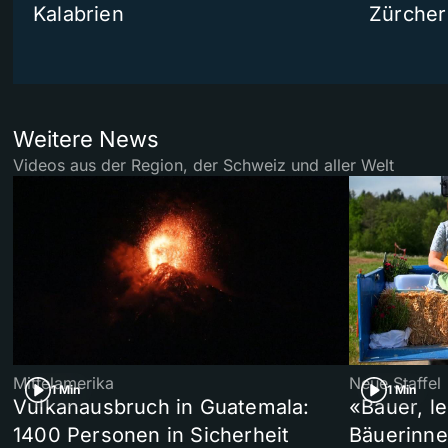
Kalabrien
Zürcher
Weitere News
Videos aus der Region, der Schweiz und aller Welt
Mittelamerika
Neue Staffel
1 Min
1 Min
Vulkanausbruch in Guatemala:
«Bauer, l
1400 Personen in Sicherheit
Bäuerinne