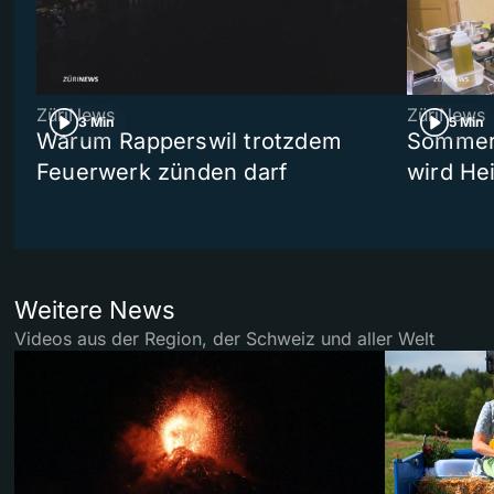
ZüriNews
ZüriNews
3 Min
5 Min
Warum Rapperswil trotzdem
Sommer-
Feuerwerk zünden darf
wird He
Weitere News
Videos aus der Region, der Schweiz und aller Welt