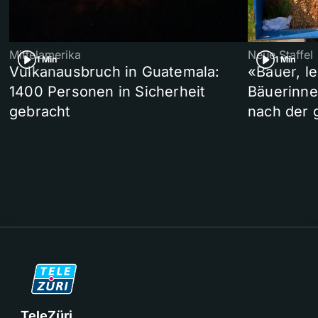
Mittelamerika
Neue Staffel
1 Min
1 Min
Vulkanausbruch in Guatemala:
«Bauer, l
1400 Personen in Sicherheit
Bäuerinne
gebracht
nach der 
TeleZüri