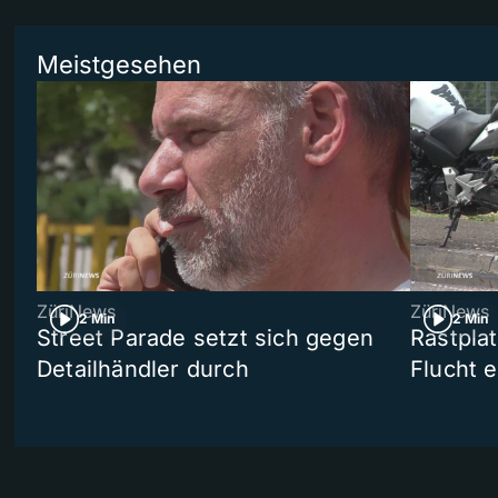
Meistgesehen
ZüriNews
ZüriNews
2 Min
2 Min
Street Parade setzt sich gegen
Rastpla
Detailhändler durch
Flucht e