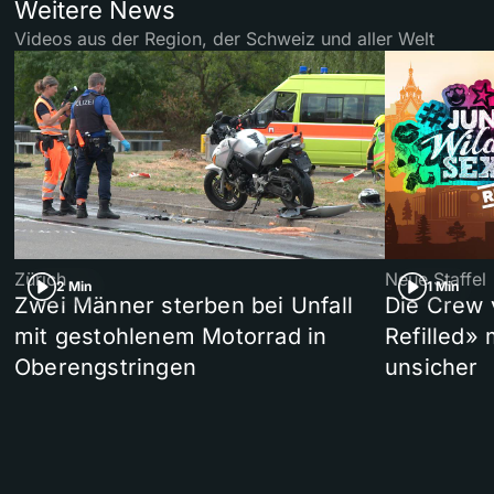
Weitere News
Videos aus der Region, der Schweiz und aller Welt
Zürich
Neue Staffel
2 Min
1 Min
Zwei Männer sterben bei Unfall
Die Crew 
mit gestohlenem Motorrad in
Refilled»
Oberengstringen
unsicher