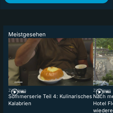
Meistgesehen
ZüriNews
ZüriNews
5 Min
3 Min
Sommerserie Teil 4: Kulinarisches
Nach me
Kalabrien
Hotel Fl
wiedere