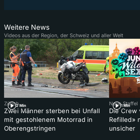
Weitere News
Videos aus der Region, der Schweiz und aller Welt
Zürich
Neue Staffel
2 Min
1 Min
Zwei Männer sterben bei Unfall
Die Crew 
mit gestohlenem Motorrad in
Refilled»
Oberengstringen
unsicher