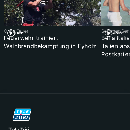
Ohne Feuer
Sommer-Seri
1 Min
4 Min
Feuerwehr trainiert
Bella Ital
Waldbrandbekämpfung in Eyholz
Italien ab
Postkarte
TeleZüri