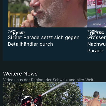
ZüriNews
ZüriNews
2 Min
3 Min
Street Parade setzt sich gegen
Grosser 
Detailhändler durch
Nachwuc
Parade
Weitere News
Videos aus der Region, der Schweiz und aller Welt