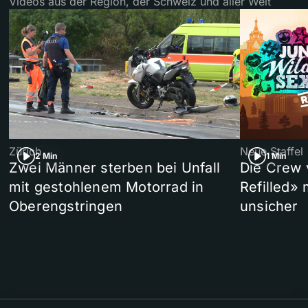
Videos aus der Region, der Schweiz und aller Welt
Zürich
Neue Staffel
2 Min
1 Min
Zwei Männer sterben bei Unfall
Die Crew 
mit gestohlenem Motorrad in
Refilled»
Oberengstringen
unsicher