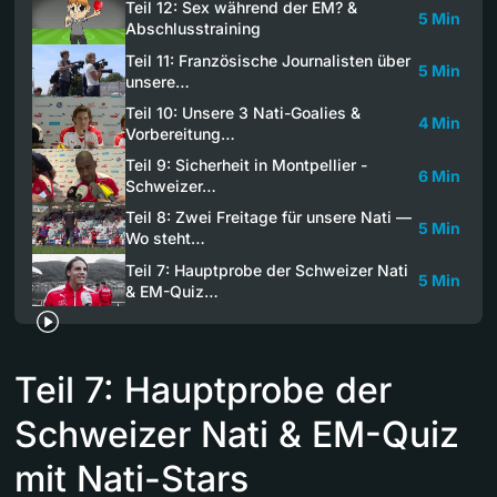
Teil 12: Sex während der EM? &
5 Min
Abschlusstraining
Teil 11: Französische Journalisten über
5 Min
unsere…
Teil 10: Unsere 3 Nati-Goalies &
4 Min
Vorbereitung…
Teil 9: Sicherheit in Montpellier -
6 Min
Schweizer…
Teil 8: Zwei Freitage für unsere Nati —
5 Min
Wo steht…
Teil 7: Hauptprobe der Schweizer Nati
5 Min
& EM-Quiz…
Teil 7: Hauptprobe der
Schweizer Nati & EM-Quiz
mit Nati-Stars