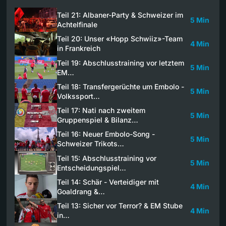
Teil 21: Albaner-Party & Schweizer im
5 Min
Achtelfinale
Teil 20: Unser «Hopp Schwiiz»-Team
4 Min
in Frankreich
Teil 19: Abschlusstraining vor letztem
5 Min
EM…
Teil 18: Transfergerüchte um Embolo -
5 Min
Volkssport…
Teil 17: Nati nach zweitem
5 Min
Gruppenspiel & Bilanz…
Teil 16: Neuer Embolo-Song -
5 Min
Schweizer Trikots…
Teil 15: Abschlusstraining vor
5 Min
Entscheidungspiel…
Teil 14: Schär - Verteidiger mit
4 Min
Goaldrang &…
Teil 13: Sicher vor Terror? & EM Stube
4 Min
in…