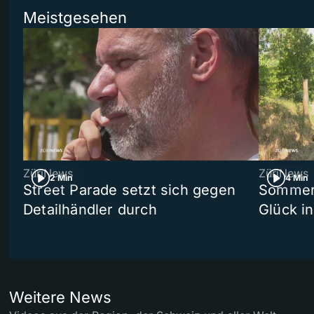
Meistgesehen
ZüriNews
ZüriNews
2 Min
4 Min
Street Parade setzt sich gegen
Sommers
Detailhändler durch
Glück i
Weitere News