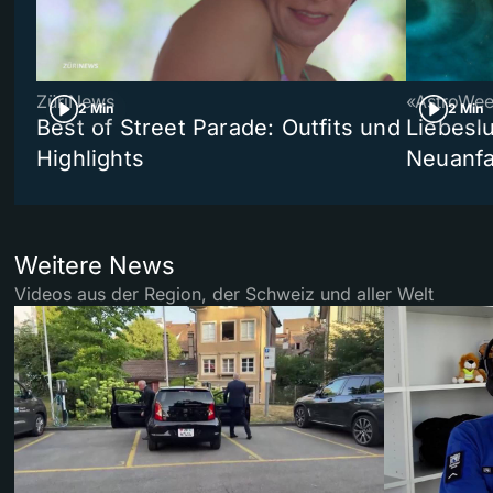
ZüriNews
«AstroWe
2 Min
2 Min
Best of Street Parade: Outfits und
Liebeslu
Highlights
Neuanf
Weitere News
Videos aus der Region, der Schweiz und aller Welt