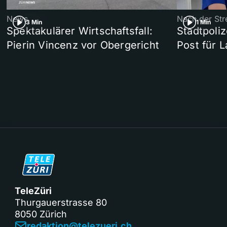
News
Nach der Str
3 Min
1 Min
Spektakulärer Wirtschaftsfall:
Stadtpoliz
Pierin Vincenz vor Obergericht
Post für 
TeleZüri
Thurgauerstrasse 80
8050 Zürich
redaktion@telezueri.ch