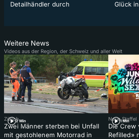
Detailhändler durch
Glück i
Weitere News
Videos aus der Region, der Schweiz und aller Welt
Zürich
Neue Staffel
2 Min
1 Min
Zwei Männer sterben bei Unfall
Die Crew 
mit gestohlenem Motorrad in
Refilled»