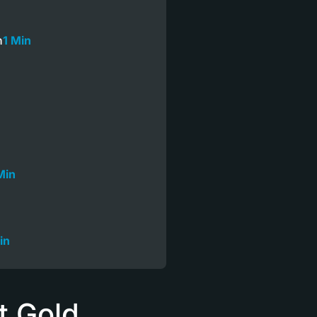
n
1 Min
n
Min
in
t Gold