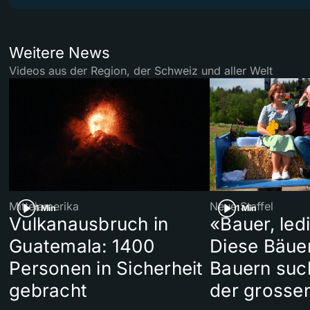
Weitere News
Videos aus der Region, der Schweiz und aller Welt
Mittelamerika
Neue Staffel
1 Min
1 Min
Vulkanausbruch in
«Bauer, led
Guatemala: 1400
Diese Bäue
Personen in Sicherheit
Bauern suc
gebracht
der grosse