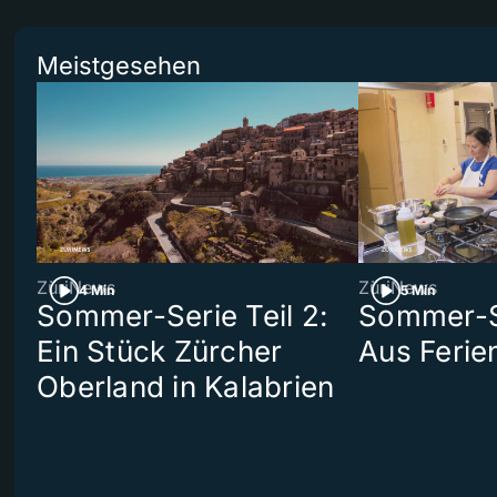
Meistgesehen
ZüriNews
ZüriNews
4 Min
5 Min
Sommer-Serie Teil 2:
Sommer-Se
Ein Stück Zürcher
Aus Ferie
Oberland in Kalabrien