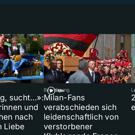
Beerdigung
L
1 Min
ig, sucht…»:
Milan-Fans
rinnen und
verabschieden sich
hen nach
leidenschaftlich von
n Liebe
verstorbener