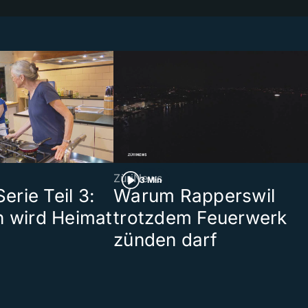
ZüriNews
3 Min
rie Teil 3:
Warum Rapperswil
n wird Heimat
trotzdem Feuerwerk
zünden darf