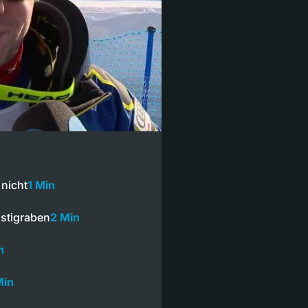
 nicht
1 Min
stigraben
2 Min
n
Min