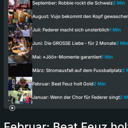
September: Robbie rockt die Schweiz
2 Min
August: Vujo bekommt den Kopf gewasche
Juli: Federer macht sich unsterblich
1 Min
Juni: Die GROSSE Liebe - für 2 Monate
2 Mi
Mai: «Jöö»-Momente garantiert
1 Min
März: Stromausfall auf dem Fussballplatz
2 
Februar: Beat Feuz holt Gold
2 Min
Januar: Wenn der Chor für Federer singt
2 M
Februar: Beat Feuz hol