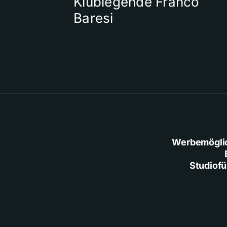
Klublegende Franco
Baresi
Werbemögli
Studiof