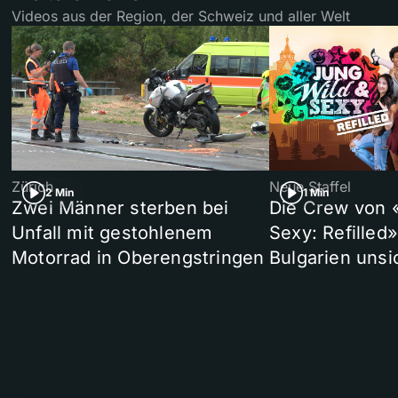
Videos aus der Region, der Schweiz und aller Welt
Zürich
Neue Staffel
2 Min
1 Min
Zwei Männer sterben bei
Die Crew von 
Unfall mit gestohlenem
Sexy: Refilled
Motorrad in Oberengstringen
Bulgarien unsi