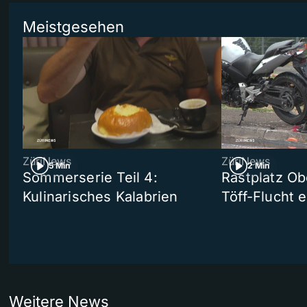
Meistgesehen
ZüriNews
ZüriNews
5 Min
2 Min
Sommerserie Teil 4:
Rastplatz Ob
Kulinarisches Kalabrien
Töff-Flucht e
Weitere News