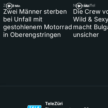
Zürich
Neue Staffel
2 Min
1 Min
Zwei Männer sterben
Die Crew v
bei Unfall mit
Wild & Sexy
gestohlenem Motorrad
macht Bulg
in Oberengstringen
unsicher
TeleZüri