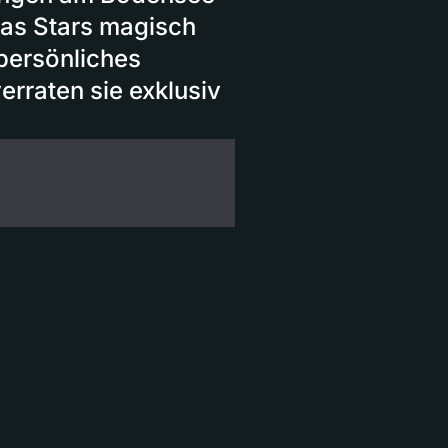
das Stars magisch
 persönliches
erraten sie exklusiv