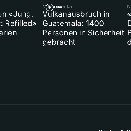
Mittelamerika
N
1 Min
on «Jung,
Vulkanausbruch in
«
: Refilled»
Guatemala: 1400
arien
Personen in Sicherheit
gebracht