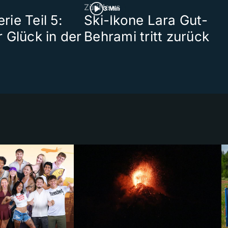
ZüriNews
3 Min
ie Teil 5:
Ski-Ikone Lara Gut-
 Glück in der
Behrami tritt zurück