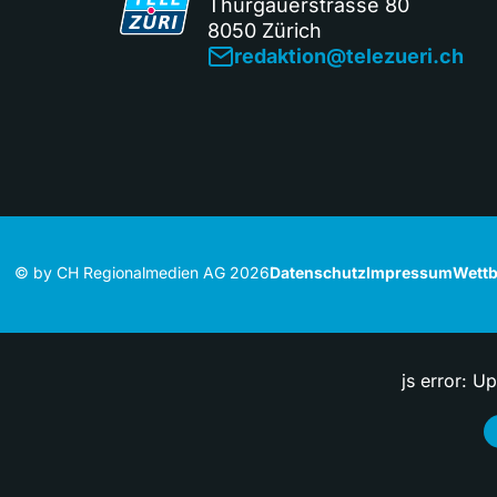
Thurgauerstrasse 80
8050 Zürich
redaktion@telezueri.ch
© by CH Regionalmedien AG 2026
Datenschutz
Impressum
Wettb
js error: U