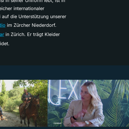
i in seiner Uniform lebt, ist in
cher internationaler
i auf die Unterstützung unserer
dio
im Zürcher Niederdorf.
ar
in Zürich. Er trägt Kleider
idet.