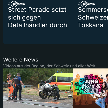
ZüriNews
ZüriNews
2 Min
4 Min
Street Parade setzt
Sommerser
sich gegen
Schweizer
Detailhändler durch
Toskana
Weitere News
Videos aus der Region, der Schweiz und aller Welt