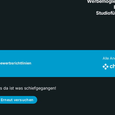
Werbemögli
Studiof
Alle A
ewerbsrichtlinien
ps da ist was schiefgegangen!
Erneut versuchen