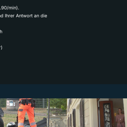
.90/min).
nd Ihrer Antwort an die
ch
r)