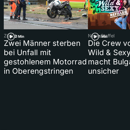
Zürich
Neue Staffel
2 Min
1 Min
Zwei Männer sterben
Die Crew v
bei Unfall mit
Wild & Sexy
gestohlenem Motorrad
macht Bulg
in Oberengstringen
unsicher