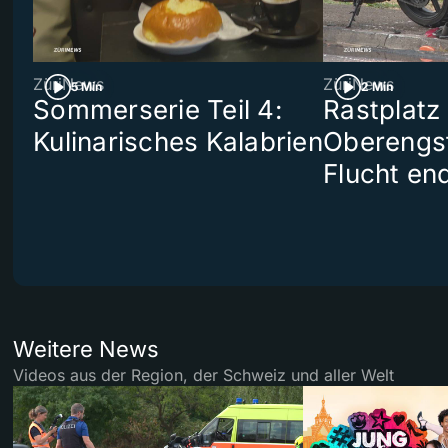
ZüriNews
ZüriNews
5 Min
2 Min
Sommerserie Teil 4:
Rastplatz
Kulinarisches Kalabrien
Oberengst
Flucht end
Weitere News
Videos aus der Region, der Schweiz und aller Welt