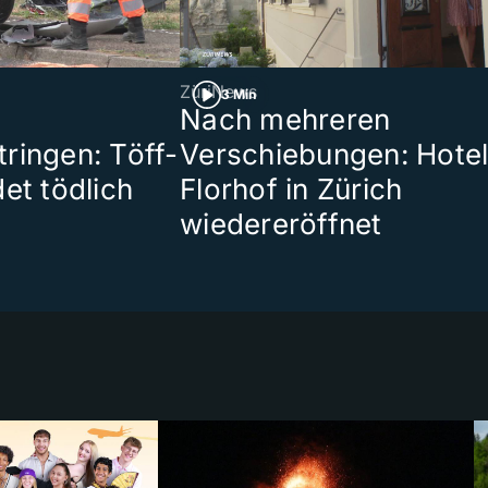
ZüriNews
3 Min
Nach mehreren
ringen: Töff-
Verschiebungen: Hote
et tödlich
Florhof in Zürich
wiedereröffnet