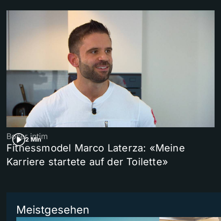
Boser intim
2 Min
Fitnessmodel Marco Laterza: «Meine
Karriere startete auf der Toilette»
Meistgesehen