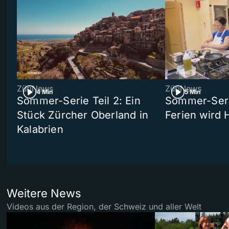
ZüriNews
ZüriNews
4 Min
5 Min
Sommer-Serie Teil 2: Ein
Sommer-Serie
Stück Zürcher Oberland in
Ferien wird 
Kalabrien
Weitere News
Videos aus der Region, der Schweiz und aller Welt