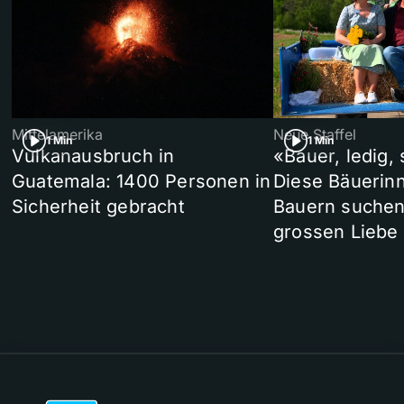
Mittelamerika
Neue Staffel
1 Min
1 Min
Vulkanausbruch in
«Bauer, ledig,
Guatemala: 1400 Personen in
Diese Bäuerin
Sicherheit gebracht
Bauern suchen
grossen Liebe