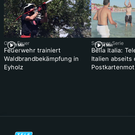
Ohne Feuer
Sommer-Serie
1 Min
4 Min
Feuerwehr trainiert
Bella Italia: T
Waldbrandbekämpfung in
Italien abseits
Eyholz
Postkartenmot