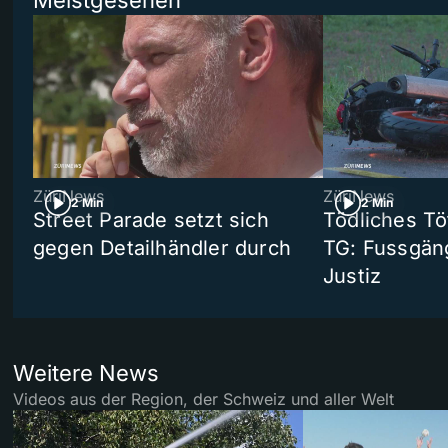
ZüriNews
ZüriNews
2 Min
2 Min
Street Parade setzt sich
Tödliches Tö
gegen Detailhändler durch
TG: Fussgän
Justiz
Weitere News
Videos aus der Region, der Schweiz und aller Welt