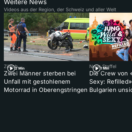
Weitere News
Videos aus der Region, der Schweiz und aller Welt
Zürich
Neue Staffel
2 Min
1 Min
Zwei Männer sterben bei
Die Crew von 
Unfall mit gestohlenem
Sexy: Refilled
Motorrad in Oberengstringen
Bulgarien unsi