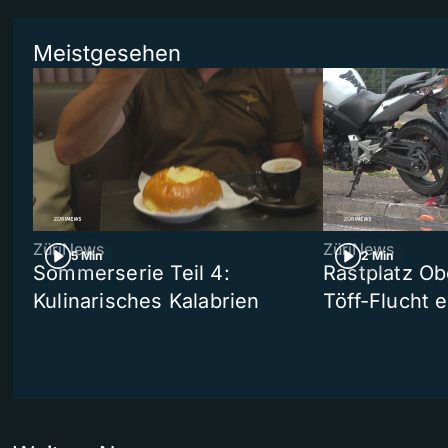
Meistgesehen
ZüriNews
ZüriNews
5 Min
2 Min
Sommerserie Teil 4:
Rastplatz Ob
Kulinarisches Kalabrien
Töff-Flucht e