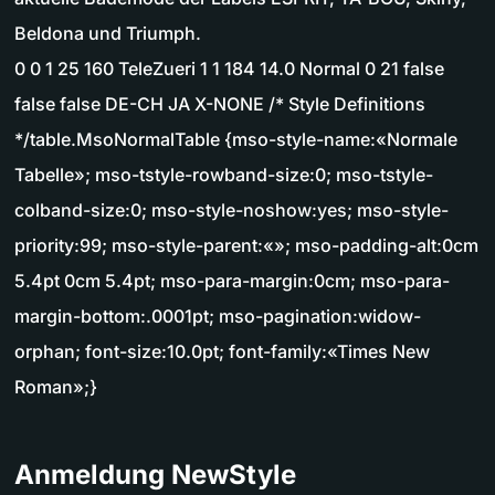
Beldona und Triumph.
0 0 1 25 160 TeleZueri 1 1 184 14.0 Normal 0 21 false
false false DE-CH JA X-NONE /* Style Definitions
*/table.MsoNormalTable {mso-style-name:«Normale
Tabelle»; mso-tstyle-rowband-size:0; mso-tstyle-
colband-size:0; mso-style-noshow:yes; mso-style-
priority:99; mso-style-parent:«»; mso-padding-alt:0cm
5.4pt 0cm 5.4pt; mso-para-margin:0cm; mso-para-
margin-bottom:.0001pt; mso-pagination:widow-
orphan; font-size:10.0pt; font-family:«Times New
Roman»;}
Anmeldung NewStyle