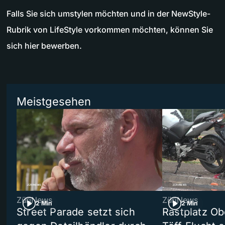
Falls Sie sich umstylen möchten und in der NewStyle-
Rubrik von LifeStyle vorkommen möchten, können Sie
sich hier bewerben.
Meistgesehen
ZüriNews
ZüriNews
2 Min
2 Min
Street Parade setzt sich
Rastplatz Ob