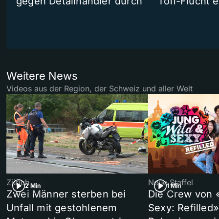
gegen Detailhändler durch
Töff-Flucht e
Weitere News
Videos aus der Region, der Schweiz und aller Welt
Zürich
Neue Staffel
2 Min
1 Min
Zwei Männer sterben bei
Die Crew von 
Unfall mit gestohlenem
Sexy: Refilled