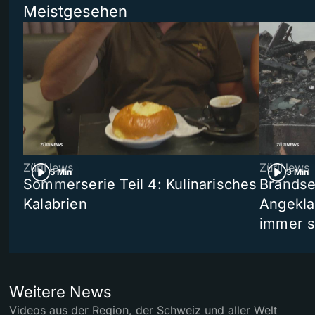
Meistgesehen
ZüriNews
ZüriNews
5 Min
3 Min
Sommerserie Teil 4: Kulinarisches
Brandse
Kalabrien
Angekla
immer s
Weitere News
Videos aus der Region, der Schweiz und aller Welt