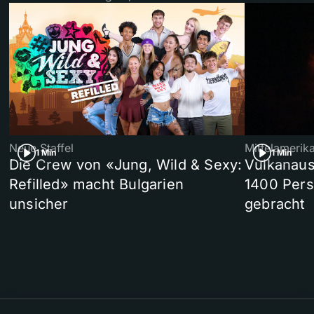
Neue Staffel
Mittelamerik
1 Min
1 Min
Die Crew von «Jung, Wild & Sexy:
Vulkanaus
Refilled» macht Bulgarien
1400 Pers
unsicher
gebracht