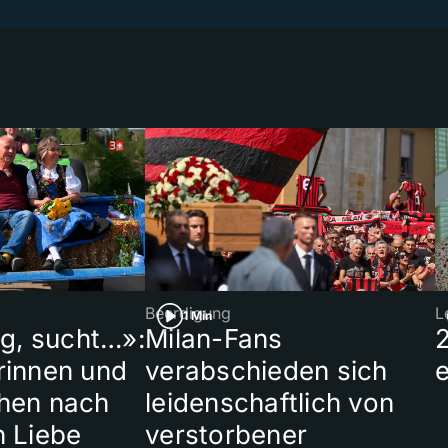
Beerdigung
L
1 Min
ig, sucht…»:
Milan-Fans
rinnen und
verabschieden sich
hen nach
leidenschaftlich von
n Liebe
verstorbener