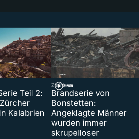
ZüriNews
3 Min
rie Teil 2:
Brandserie von
 Zürcher
Bonstetten:
in Kalabrien
Angeklagte Männer
wurden immer
skrupelloser