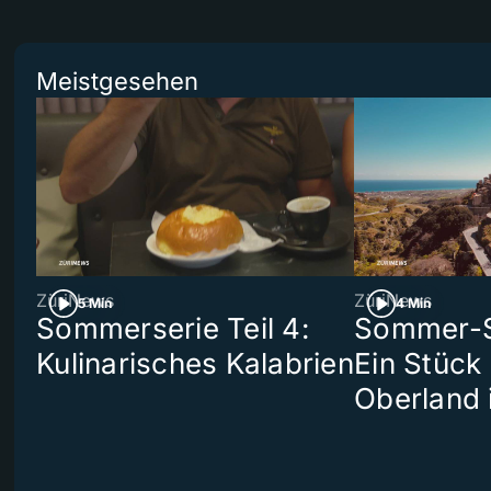
Meistgesehen
ZüriNews
ZüriNews
5 Min
4 Min
Sommerserie Teil 4:
Sommer-Se
Kulinarisches Kalabrien
Ein Stück
Oberland 