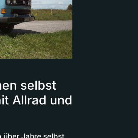
nen selbst
t Allrad und
 über Jahre selbst