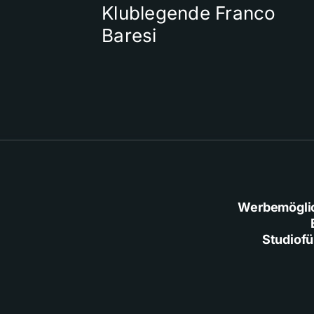
Klublegende Franco
Baresi
Werbemögli
Studiof