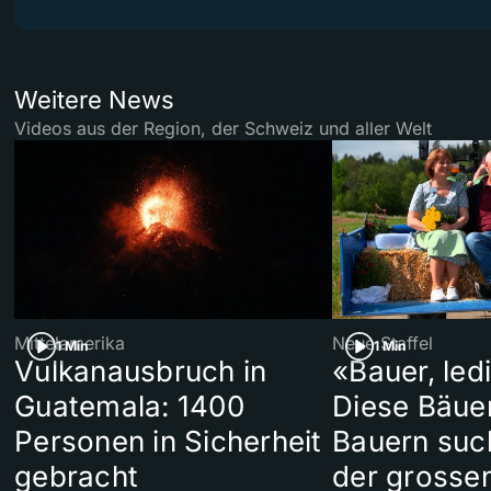
Weitere News
Videos aus der Region, der Schweiz und aller Welt
Mittelamerika
Neue Staffel
1 Min
1 Min
Vulkanausbruch in
«Bauer, led
Guatemala: 1400
Diese Bäue
Personen in Sicherheit
Bauern suc
gebracht
der grosse