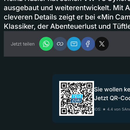
ausgebaut und weiterentwickelt. Mit 
cleveren Details zeigt er bei «Min C
Klassiker, der Abenteuerlust und Tüftl
Jetzt teilen
Sie wollen k
Jetzt QR-Co
iOS: ★ 4.4 von 5
And