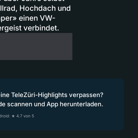
Allrad, Hochdach und
amper» einen VW-
ergeist verbindet.
eine TeleZüri-Highlights verpassen?
de scannen und App herunterladen.
roid: ★ 4.7 von 5