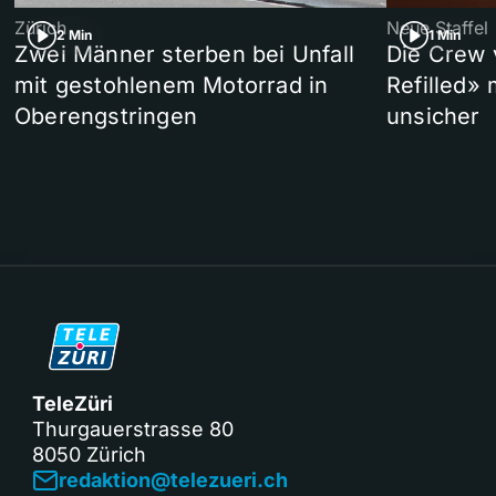
Zürich
Neue Staffel
2 Min
1 Min
Zwei Männer sterben bei Unfall
Die Crew 
mit gestohlenem Motorrad in
Refilled»
Oberengstringen
unsicher
TeleZüri
Thurgauerstrasse 80
8050 Zürich
redaktion@telezueri.ch