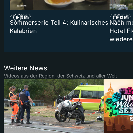
ZüriNews
ZüriNews
5 Min
3 Min
Sommerserie Teil 4: Kulinarisches
Nach me
Kalabrien
Hotel Fl
wiedere
Weitere News
Videos aus der Region, der Schweiz und aller Welt