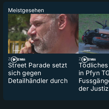
Meistgesehen
ZüriNews
ZüriNews
2 Min
2 Min
Street Parade setzt
Tödliches
sich gegen
in Pfyn TG
Detailhändler durch
Fussgäng
der Justiz