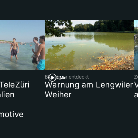
Blaualgen entdeckt
Z
2 Min
 TeleZüri
Warnung am Lengwiler
lien
Weiher
a
motive