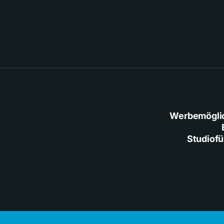
Werbemögli
Studiof