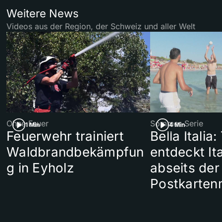
Weitere News
Videos aus der Region, der Schweiz und aller Welt
Ohne Feuer
Sommer-Serie
1 Min
4 Min
Feuerwehr trainiert
Bella Italia:
Waldbrandbekämpfun
entdeckt Ita
g in Eyholz
abseits der
Postkarten