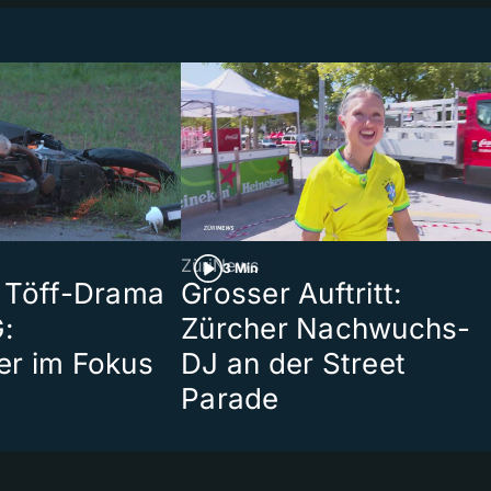
ZüriNews
3 Min
 Töff-Drama
Grosser Auftritt:
:
Zürcher Nachwuchs-
er im Fokus
DJ an der Street
Parade