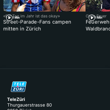
«Ein Tag im Jahr ist das okay»
Ohne Feuer
1 Min
1 Min
Street-Parade-Fans campen
Feuerwehr 
mitten in Zürich
Waldbrand
TeleZüri
Thurgauerstrasse 80