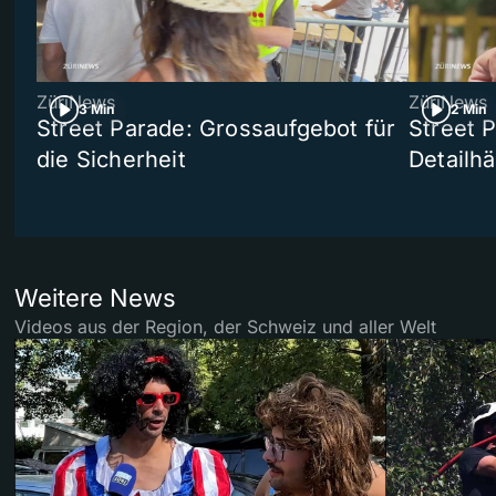
ZüriNews
ZüriNews
3 Min
2 Min
Street Parade: Grossaufgebot für
Street 
die Sicherheit
Detailh
Weitere News
Videos aus der Region, der Schweiz und aller Welt