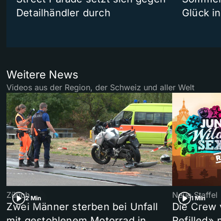
Detailhändler durch
Glück i
Weitere News
Videos aus der Region, der Schweiz und aller Welt
Zürich
Neue Staffel
2 Min
1 Min
Zwei Männer sterben bei Unfall
Die Crew 
mit gestohlenem Motorrad in
Refilled»