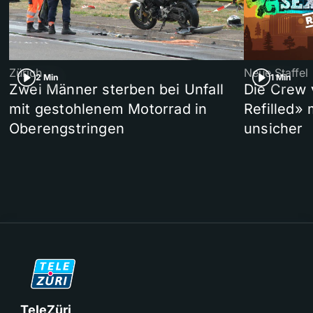
Zürich
Neue Staffel
2 Min
1 Min
Zwei Männer sterben bei Unfall
Die Crew 
mit gestohlenem Motorrad in
Refilled»
Oberengstringen
unsicher
TeleZüri