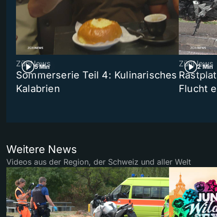
ZüriNews
ZüriNews
5 Min
2 Min
Sommerserie Teil 4: Kulinarisches
Rastpla
Kalabrien
Flucht e
Weitere News
Videos aus der Region, der Schweiz und aller Welt