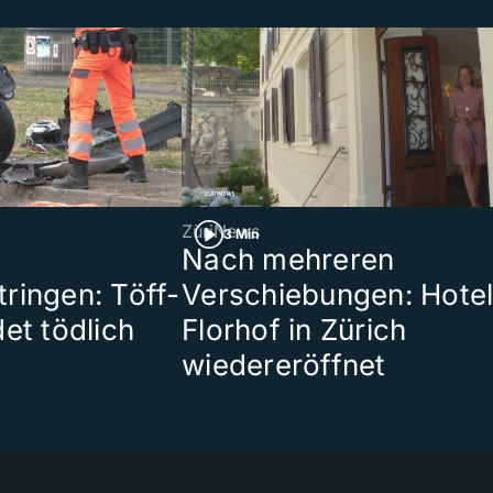
ZüriNews
3 Min
Nach mehreren
ringen: Töff-
Verschiebungen: Hote
et tödlich
Florhof in Zürich
wiedereröffnet