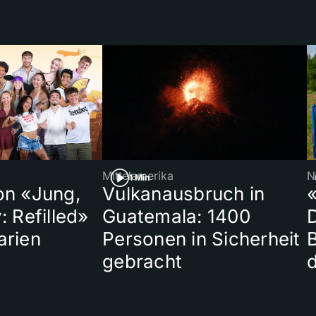
Mittelamerika
N
1 Min
on «Jung,
Vulkanausbruch in
«
: Refilled»
Guatemala: 1400
arien
Personen in Sicherheit
gebracht