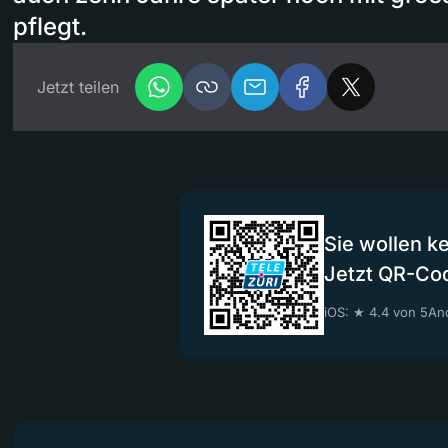
pflegt.
Jetzt teilen
Sie wollen k
Jetzt QR-Co
iOS: ★ 4.4 von 5
And