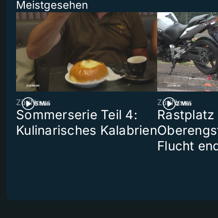
Meistgesehen
ZüriNews
ZüriNews
5 Min
2 Min
Sommerserie Teil 4:
Rastplatz
Kulinarisches Kalabrien
Oberengst
Flucht end