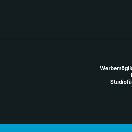
Werbemögli
Studiof