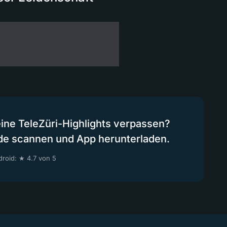
eine TeleZüri-Highlights verpassen?
de scannen und App herunterladen.
roid: ★ 4.7 von 5