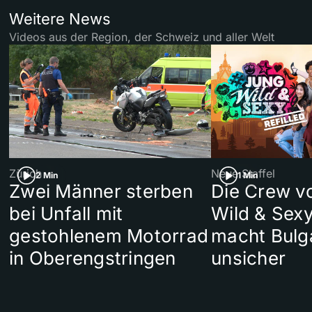
Weitere News
Videos aus der Region, der Schweiz und aller Welt
Zürich
Neue Staffel
2 Min
1 Min
Zwei Männer sterben
Die Crew v
bei Unfall mit
Wild & Sexy
gestohlenem Motorrad
macht Bulg
in Oberengstringen
unsicher