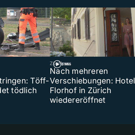
ZüriNews
3 Min
Nach mehreren
ringen: Töff-
Verschiebungen: Hote
et tödlich
Florhof in Zürich
wiedereröffnet