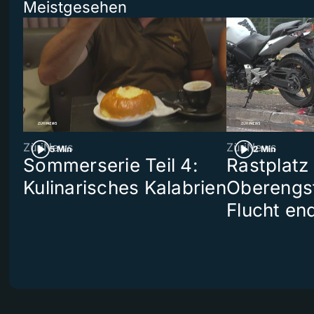
Meistgesehen
ZüriNews
ZüriNews
5 Min
2 Min
Sommerserie Teil 4:
Rastplatz
Kulinarisches Kalabrien
Oberengst
Flucht end