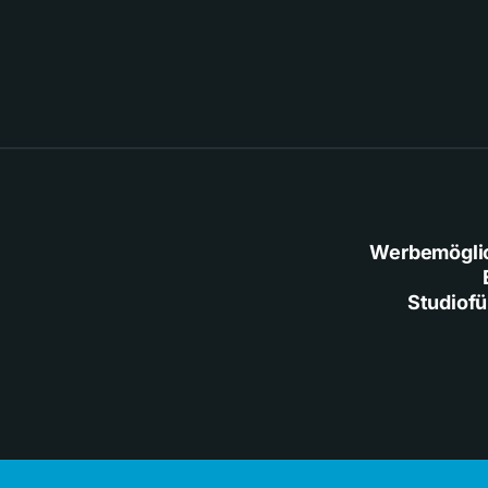
Werbemögli
Studiof