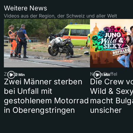
Weitere News
Videos aus der Region, der Schweiz und aller Welt
Zürich
Neue Staffel
2 Min
1 Min
Zwei Männer sterben
Die Crew v
bei Unfall mit
Wild & Sexy
gestohlenem Motorrad
macht Bulg
in Oberengstringen
unsicher