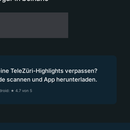
eine TeleZüri-Highlights verpassen?
de scannen und App herunterladen.
roid: ★ 4.7 von 5