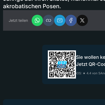
akrobatischen Posen.
Jetzt teilen
Sie wollen k
Jetzt QR-Co
iOS: ★ 4.4 von 5
And