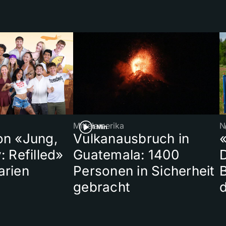
Mittelamerika
N
1 Min
on «Jung,
Vulkanausbruch in
«
: Refilled»
Guatemala: 1400
arien
Personen in Sicherheit
gebracht