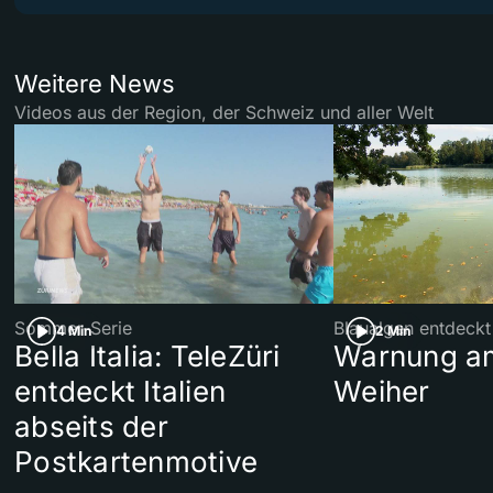
Weitere News
Videos aus der Region, der Schweiz und aller Welt
Sommer-Serie
Blaualgen entdeckt
4 Min
2 Min
Bella Italia: TeleZüri
Warnung am
entdeckt Italien
Weiher
abseits der
Postkartenmotive