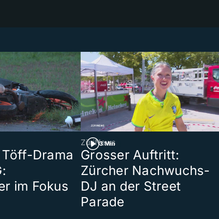
ZüriNews
3 Min
 Töff-Drama
Grosser Auftritt:
:
Zürcher Nachwuchs-
er im Fokus
DJ an der Street
Parade