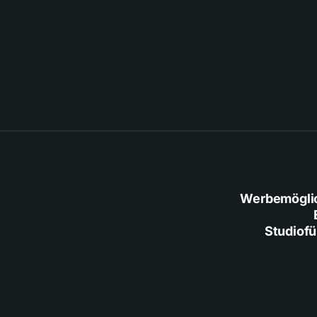
Werbemögli
Studiof