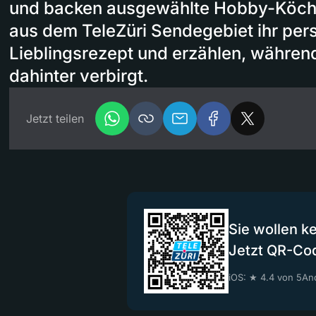
und backen ausgewählte Hobby-Köch
aus dem TeleZüri Sendegebiet ihr per
Lieblingsrezept und erzählen, während
dahinter verbirgt.
Jetzt teilen
Sie wollen k
Jetzt QR-Co
iOS: ★ 4.4 von 5
And