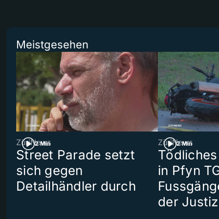
Meistgesehen
ZüriNews
ZüriNews
2 Min
2 Min
Street Parade setzt
Tödliches
sich gegen
in Pfyn TG
Detailhändler durch
Fussgäng
der Justiz