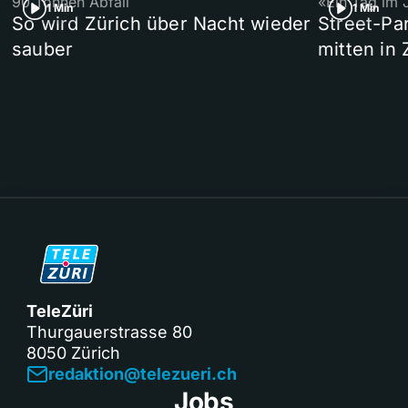
90 Tonnen Abfall
«Ein Tag im 
1 Min
1 Min
So wird Zürich über Nacht wieder
Street-P
sauber
mitten in 
TeleZüri
Thurgauerstrasse 80
8050 Zürich
redaktion@telezueri.ch
Jobs