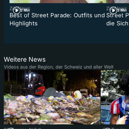
ZüriNews
ZüriNews
2 Min
3 Min
Best of Street Parade: Outfits und
Street 
Highlights
die Sich
Weitere News
Videos aus der Region, der Schweiz und aller Welt