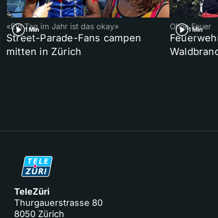
«Ein Tag im Jahr ist das okay»
Ohne Feuer
1 Min
1 Min
Street-Parade-Fans campen
Feuerwehr 
mitten in Zürich
Waldbrand
TeleZüri
Thurgauerstrasse 80
8050 Zürich