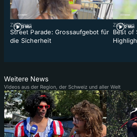
ZüriNews
ZüriNews
3 Min
2 Min
Street Parade: Grossaufgebot für
Best of 
die Sicherheit
Highligh
Weitere News
Videos aus der Region, der Schweiz und aller Welt