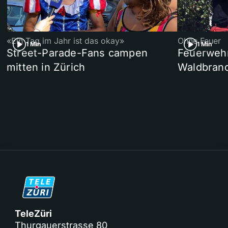
«Ein Tag im Jahr ist das okay»
Ohne Feuer
1 Min
1 Min
Street-Parade-Fans campen
Feuerwehr 
mitten in Zürich
Waldbrand
TeleZüri
Thurgauerstrasse 80