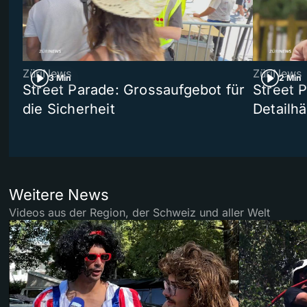
ZüriNews
ZüriNews
3 Min
2 Min
Street Parade: Grossaufgebot für
Street 
die Sicherheit
Detailh
Weitere News
Videos aus der Region, der Schweiz und aller Welt