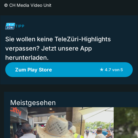
©
CH Media Video Unit
TIPP
Sie wollen keine TeleZüri-Highlights
verpassen? Jetzt unsere App
herunterladen.
Zum Play Store
★ 4.7 von 5
Meistgesehen