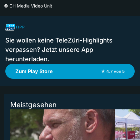
©
CH Media Video Unit
TIPP
Sie wollen keine TeleZüri-Highlights
verpassen? Jetzt unsere App
herunterladen.
Zum Play Store
★ 4.7 von 5
Meistgesehen