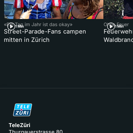
«Ein Tag im Jahr ist das okay»
Ohne Feuer
1 Min
1 Min
Street-Parade-Fans campen
Feuerwehr 
mitten in Zürich
Waldbrand
TeleZüri
Thurgauerstrasse 80