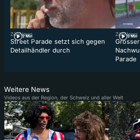
ZüriNews
ZüriNews
2 Min
3 Min
Street Parade setzt sich gegen
Grosser 
Detailhändler durch
Nachwuc
Parade
Weitere News
Videos aus der Region, der Schweiz und aller Welt