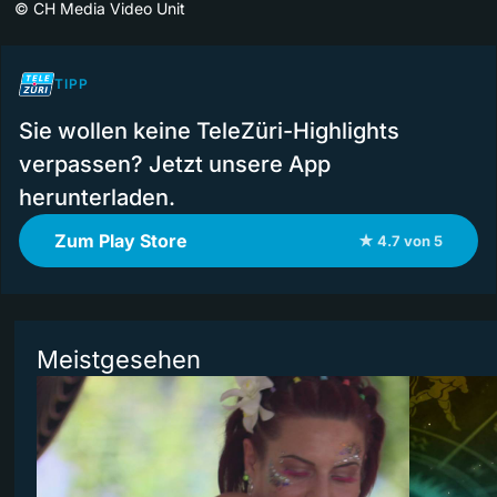
©
CH Media Video Unit
TIPP
Sie wollen keine TeleZüri-Highlights
verpassen? Jetzt unsere App
herunterladen.
Zum Play Store
★ 4.7 von 5
Meistgesehen