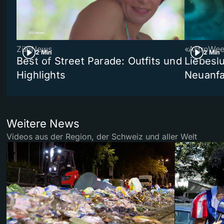
ZüriNews
«AstroWe
2 Min
2 Min
Best of Street Parade: Outfits und
Liebeslu
Highlights
Neuanf
Weitere News
Videos aus der Region, der Schweiz und aller Welt