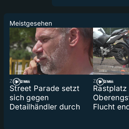
Meistgesehen
ZüriNews
ZüriNews
2 Min
2 Min
Street Parade setzt
Rastplatz
sich gegen
Oberengst
Detailhändler durch
Flucht end