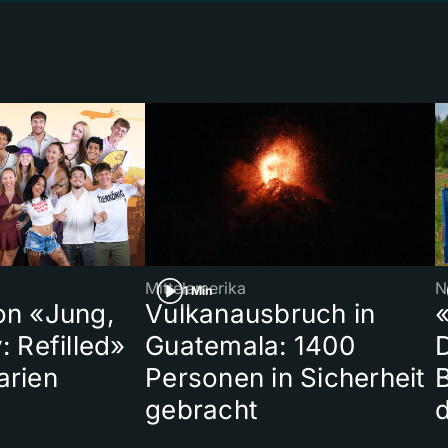
Mittelamerika
N
1 Min
on «Jung,
Vulkanausbruch in
«
: Refilled»
Guatemala: 1400
arien
Personen in Sicherheit
gebracht