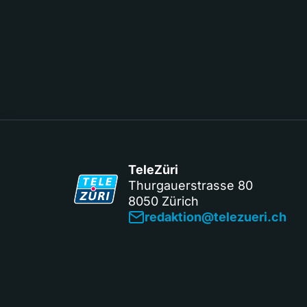
TeleZüri
Thurgauerstrasse 80
8050 Zürich
redaktion@telezueri.ch