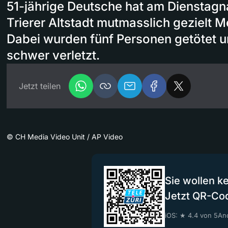
51-jährige Deutsche hat am Dienstagn
Trierer Altstadt mutmasslich gezielt 
Dabei wurden fünf Personen getötet un
schwer verletzt.
Jetzt teilen
©
CH Media Video Unit / AP Video
Sie wollen k
Jetzt QR-Co
iOS: ★ 4.4 von 5
And