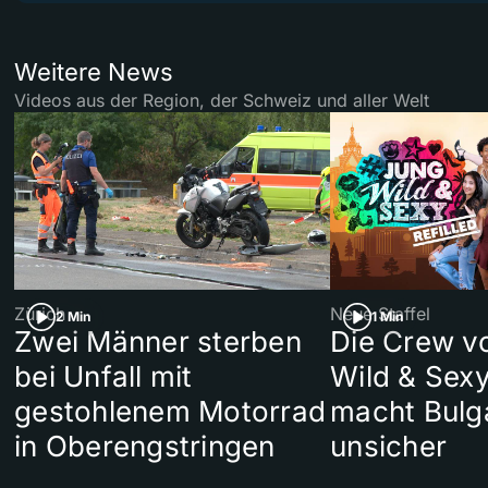
Weitere News
Videos aus der Region, der Schweiz und aller Welt
Zürich
Neue Staffel
2 Min
1 Min
Zwei Männer sterben
Die Crew v
bei Unfall mit
Wild & Sexy
gestohlenem Motorrad
macht Bulg
in Oberengstringen
unsicher