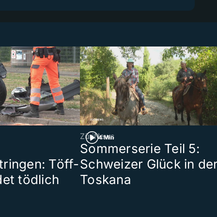
ZüriNews
4 Min
Sommerserie Teil 5:
ringen: Töff-
Schweizer Glück in de
et tödlich
Toskana