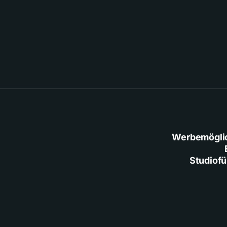
Werbemögli
Studiof