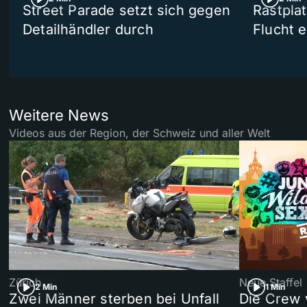
Street Parade setzt sich gegen
Rastpla
Detailhändler durch
Flucht e
Weitere News
Videos aus der Region, der Schweiz und aller Welt
Zürich
Neue Staffel
2 Min
1 Min
Zwei Männer sterben bei Unfall
Die Crew 