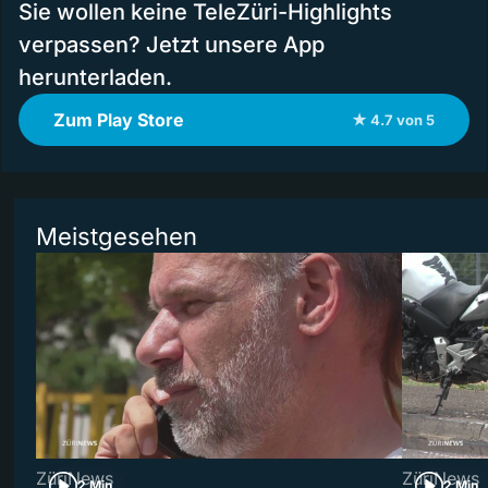
Sie wollen keine TeleZüri-Highlights
verpassen? Jetzt unsere App
herunterladen.
Zum Play Store
★ 4.7 von 5
Meistgesehen
ZüriNews
ZüriNews
2 Min
2 Min