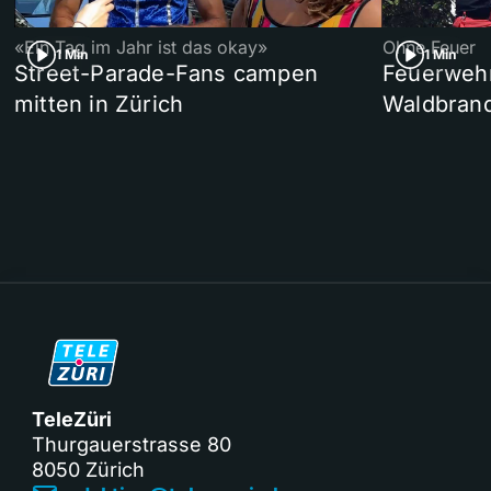
«Ein Tag im Jahr ist das okay»
Ohne Feuer
1 Min
1 Min
Street-Parade-Fans campen
Feuerwehr 
mitten in Zürich
Waldbrand
TeleZüri
Thurgauerstrasse 80
8050 Zürich