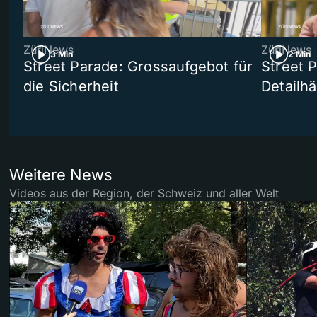
ZüriNews
ZüriNews
3 Min
2 Min
Street Parade: Grossaufgebot für
Street 
die Sicherheit
Detailh
Weitere News
Videos aus der Region, der Schweiz und aller Welt